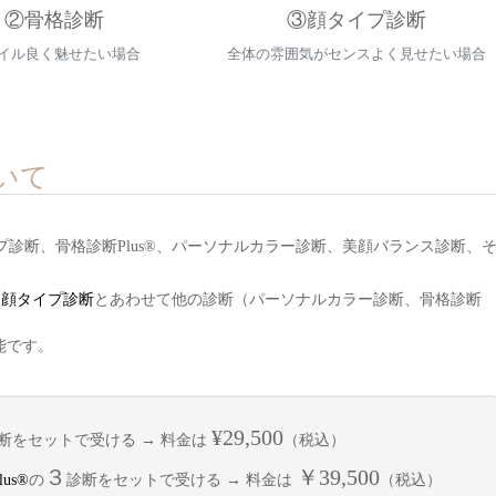
②骨格診断
③顔タイプ診断
イル良く魅せたい場合
全体の雰囲気がセンスよく見せたい場合
ついて
プ診断、骨格診断Plus®︎、パーソナルカラー診断、美顔バランス診断、
。顔タイプ診断
とあわせて他の診断（パーソナルカラー診断、骨格診断
能です。
¥29,500
断をセットで受ける → 料金は
（税込）
３
￥39,500
s®︎
の
診断をセットで受ける →
料金は
（税込）