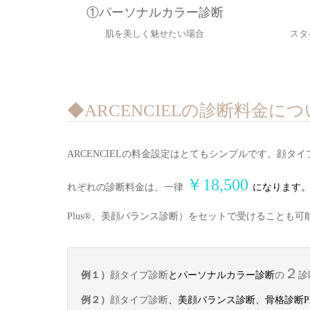
①パーソナルカラー診断
肌を美しく魅せたい場合
スタ
◆ARCENCIELの診断料金に
ARCENCIELの料金設定はとてもシンプルです。顔タイ
￥18,500
れぞれの診断料金は、一律
にな
ります
Plus®︎、美顔バランス診断）をセットで受けることも可
２
例１）
顔タイプ診断
とパーソナルカラー診断
の
診
例２）
顔タイプ診断
、美顔バランス診断、骨格診断Plu