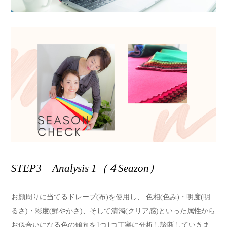
STEP3 Analysis 1（４Seazon）
お顔周りに当てるドレープ(布)を使用し、 色相(色み)・明度(明
るさ)・彩度(鮮やかさ)、そして清濁(クリア感)といった属性から
お似合いになる色の傾向を1つ1つ丁寧に分析し診断していきま