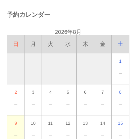
予約カレンダー
2026年8月
日
月
火
水
木
金
土
1
－
2
3
4
5
6
7
8
－
－
－
－
－
－
－
9
10
11
12
13
14
15
－
－
－
－
－
－
－