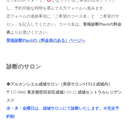
①予約カレンダーで、
となっているご希望の日をクリック
し、予約可能な時間を選んで入力フォームへ進みます。
②フォームの連絡事項に「ご希望のコース名」と「ご希望のサ
ロン」を記入してください。コース名は
、骨格診断Plus®︎の料金
表
よりお選びください。
骨格診断Plus®︎の（料金表のある）ページへ
診断のサロン
◆アルカンシエル成城サロン（美容サロンSTYLE成城内）
〒
157-0066
東京都世田谷区成城
2-33-12
成城セントラルレジデン
ス
2F
水・木・金曜日は、成城サロンにて診断いたします。
※完全予
約制