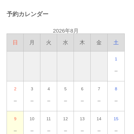
予約カレンダー
2026年8月
日
月
火
水
木
金
土
1
－
2
3
4
5
6
7
8
－
－
－
－
－
－
－
9
10
11
12
13
14
15
－
－
－
－
－
－
－