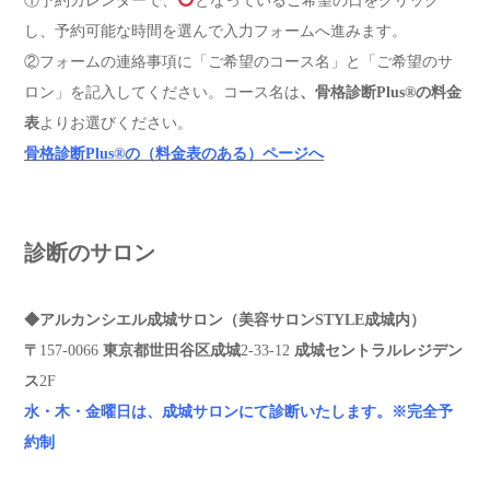
①予約カレンダーで、
となっているご希望の日をクリック
し、予約可能な時間を選んで入力フォームへ進みます。
②フォームの連絡事項に「ご希望のコース名」と「ご希望のサ
ロン」を記入してください。コース名は
、骨格診断Plus®︎の料金
表
よりお選びください。
骨格診断Plus®︎の（料金表のある）ページへ
診断のサロン
◆アルカンシエル成城サロン（美容サロンSTYLE成城内）
〒
157-0066
東京都世田谷区成城
2-33-12
成城セントラルレジデン
ス
2F
水・木・金曜日は、成城サロンにて診断いたします。
※完全予
約制