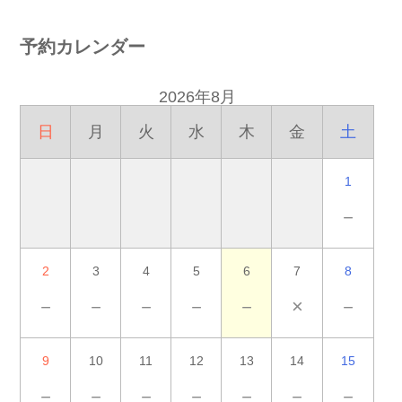
予約カレンダー
2026年8月
日
月
火
水
木
金
土
1
－
2
3
4
5
6
7
8
－
－
－
－
－
×
－
9
10
11
12
13
14
15
－
－
－
－
－
－
－