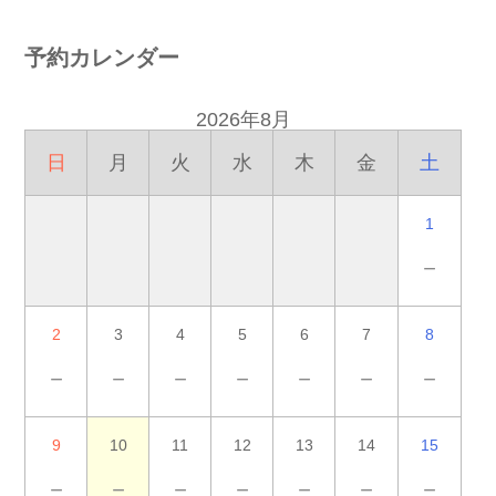
予約カレンダー
2026年8月
日
月
火
水
木
金
土
1
－
2
3
4
5
6
7
8
－
－
－
－
－
－
－
9
10
11
12
13
14
15
－
－
－
－
－
－
－