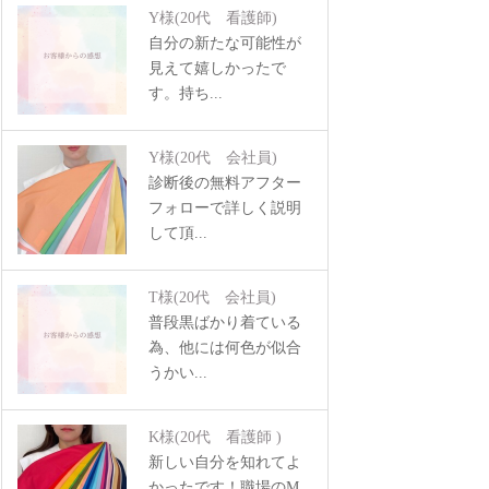
Y様
(20代 看護師)
自分の新たな可能性が
見えて嬉しかったで
す。持ち...
Y様
(20代 会社員)
診断後の無料アフター
フォローで詳しく説明
して頂...
T様
(20代 会社員)
普段黒ばかり着ている
為、他には何色が似合
うかい...
K様
(20代 看護師 )
新しい自分を知れてよ
かったです！職場のM