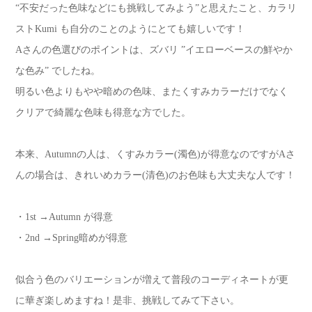
“不安だった色味などにも挑戦してみよう”と思えたこと、カラリ
ストKumi も自分のことのようにとても嬉しいです！
Aさんの色選びのポイントは、ズバリ ”イエローベースの鮮やか
な色み” でしたね。
明るい色よりもやや暗めの色味、またくすみカラーだけでなく
クリアで綺麗な色味も得意な方でした。
本来、Autumnの人は、くすみカラー(濁色)が得意なのですがAさ
んの場合は、きれいめカラー(清色)のお色味も大丈夫な人です！
・1st →Autumn が得意
・2nd →Spring暗めが得意
似合う色のバリエーションが増えて普段のコーディネートが更
に華ぎ楽しめますね！是非、挑戦してみて下さい。